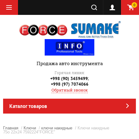
0
Продажа авто инструмента
Горячая линия:
;
+998 (90) 3459499
+998 (97) 7074066
Обратный звонок
Каталог товаров
Главная
/
Ключи
/
ключи накидные
/ Ключи накидные
75о 22x24 7592224"FORCE"